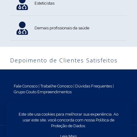
Esteticistas
Demais profissionais da saúde
Depoimento de Clientes Satisfeitos
Fale Conosco
|
Trabalhe Conosco
|
Dúvidas Frequentes
|
Grupo Couto Empreendimentos
Facebook
Instagram
WhatsApp
Este site usa cookies para melhorar sua experiência. Ao
usar este site, você concorda com nossa Política de
Proteção de Dados.
Leia Mais