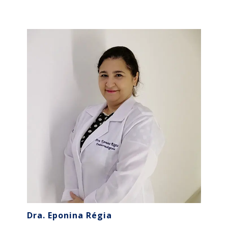
Dra. Eponina Régia