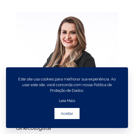
Este site usa cookies para melhorar sua experiência. Ao
usar este site, você concorda com nossa Política de
Proteção de Dados.
Leia Mais
Aceitar
Dra. Luana Cruz
Chat Whatsapp
Ginecologista